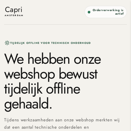
Meteen
naar de
Capri
Orderverwerking is
content
actief
AMSTERDAM
TIJDELIJK OFFLINE VOOR TECHNISCH ONDERHOUD
We hebben onze
webshop bewust
tijdelijk offline
gehaald.
Tijdens werkzaamheden aan onze webshop merkten wij
dat een aantal technische onderdelen en