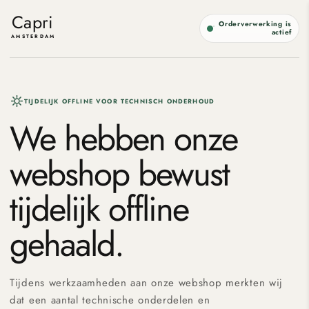
Meteen
naar de
Capri
Orderverwerking is
content
actief
AMSTERDAM
TIJDELIJK OFFLINE VOOR TECHNISCH ONDERHOUD
We hebben onze
webshop bewust
tijdelijk offline
gehaald.
Tijdens werkzaamheden aan onze webshop merkten wij
dat een aantal technische onderdelen en