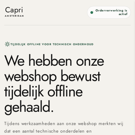
Meteen
naar de
Capri
Orderverwerking is
content
actief
AMSTERDAM
TIJDELIJK OFFLINE VOOR TECHNISCH ONDERHOUD
We hebben onze
webshop bewust
tijdelijk offline
gehaald.
Tijdens werkzaamheden aan onze webshop merkten wij
dat een aantal technische onderdelen en