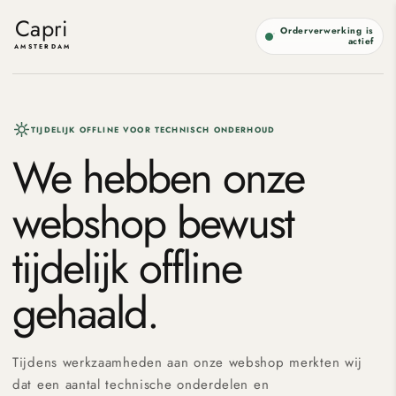
Meteen
naar de
Capri
Orderverwerking is
content
actief
AMSTERDAM
TIJDELIJK OFFLINE VOOR TECHNISCH ONDERHOUD
We hebben onze
webshop bewust
tijdelijk offline
gehaald.
Tijdens werkzaamheden aan onze webshop merkten wij
dat een aantal technische onderdelen en