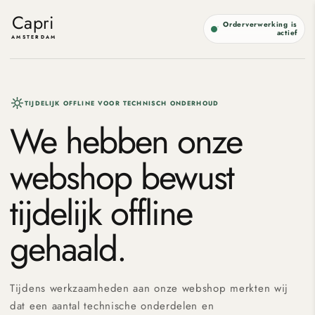
Meteen
naar de
Capri
Orderverwerking is
content
actief
AMSTERDAM
TIJDELIJK OFFLINE VOOR TECHNISCH ONDERHOUD
We hebben onze
webshop bewust
tijdelijk offline
gehaald.
Tijdens werkzaamheden aan onze webshop merkten wij
dat een aantal technische onderdelen en