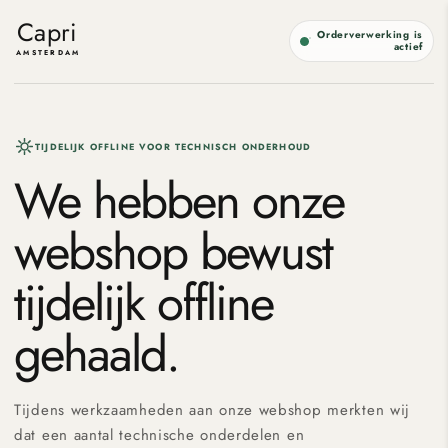
Meteen
naar de
Capri
Orderverwerking is
content
actief
AMSTERDAM
TIJDELIJK OFFLINE VOOR TECHNISCH ONDERHOUD
We hebben onze
webshop bewust
tijdelijk offline
gehaald.
Tijdens werkzaamheden aan onze webshop merkten wij
dat een aantal technische onderdelen en