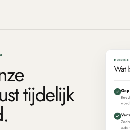
D
HUIDIGE 
nze
Wat b
 tijdelijk
Gepl
Reeds
d.
word
Ver
Zodr
autom