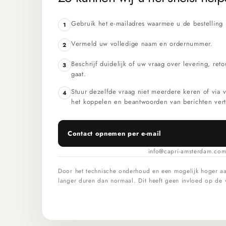
Gebruik het e-mailadres waarmee u de bestelling h
1
Vermeld uw volledige naam en ordernummer.
2
Beschrijf duidelijk of uw vraag over levering, reto
3
gaat.
Stuur dezelfde vraag niet meerdere keren of via v
4
het koppelen en beantwoorden van berichten vert
Contact opnemen per e-mail
info@capri-amsterdam.co
Door het technische onderhoud en een mogelijk hoger aa
langer duren dan normaal. Dit heeft geen invloed op de 