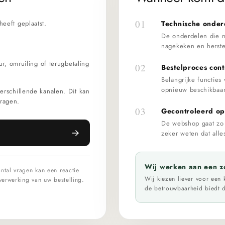
01
eeft geplaatst.
Technische onder
De onderdelen die n
nagekeken en herste
ur, omruiling of terugbetaling
02
Bestelproces cont
Belangrijke functies
opnieuw beschikbaar
erschillende kanalen. Dit kan
ragen.
03
Gecontroleerd o
De webshop gaat zo 
zeker weten dat alles
m
Wij werken aan een z
ntal vragen kan een reactie
Wij kiezen liever voor een 
verwerking van uw bestelling.
de betrouwbaarheid biedt d