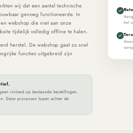
ten wij dat een aantal technische
Ret
rouwbaar genoeg functioneerde. In
Aang
 een webshop die niet aan onze
het 
te tijdelijk volledig offline te halen.
Ter
Goed
erd herstel. De webshop gaat zo snel
oors
ngrijke functies uitgebreid zijn
tief.
 geen invloed op bestaande bestellingen,
en. Deze processen lopen achter de