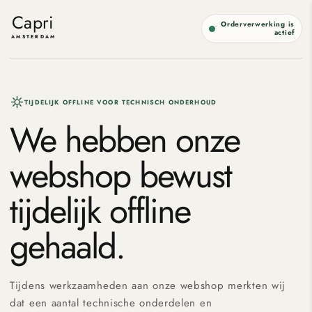
Meteen
naar de
Capri
Orderverwerking is
content
actief
AMSTERDAM
TIJDELIJK OFFLINE VOOR TECHNISCH ONDERHOUD
We hebben onze
webshop bewust
tijdelijk offline
gehaald.
Tijdens werkzaamheden aan onze webshop merkten wij
dat een aantal technische onderdelen en