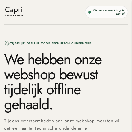
Meteen
naar de
Capri
Orderverwerking is
content
actief
AMSTERDAM
TIJDELIJK OFFLINE VOOR TECHNISCH ONDERHOUD
We hebben onze
webshop bewust
tijdelijk offline
gehaald.
Tijdens werkzaamheden aan onze webshop merkten wij
dat een aantal technische onderdelen en